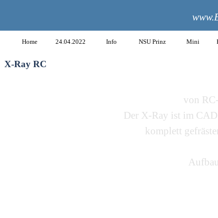
www.B
Home
24.04.2022
Info
NSU Prinz
Mini
X-Ray RC
von RC-
Der X-Ray ist im CAD 
komplett gefräst
Aufbau