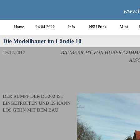
www.B
Home
24.04.2022
Info
NSU Prinz
Mini
Die Modellbauer im Ländle 10
19.12.2017
BAUBERICHT VON HUBERT ZIMMER
ALSO
DER RUMPF DER DG202 IST
EINGETROFFEN UND ES KANN
LOS GEHN MIT DEM BAU