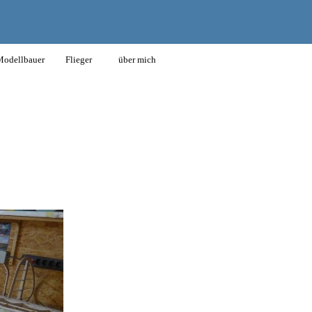
odellbauer
Flieger
über mich